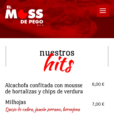
Ir
al
contenido
nuestros
hits
Alcachofa confitada con mousse
6,00 €
de hortalizas y chips de verdura
Milhojas
7,00 €
Queso de cabra, jamón serrano, berenjena