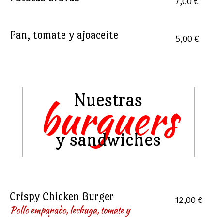
7,00 €
Pan, tomate y ajoaceite
5,00 €
Nuestras
burguers
y sandwiches
Crispy Chicken Burger
12,00 €
Pollo empanado, lechuga, tomate y