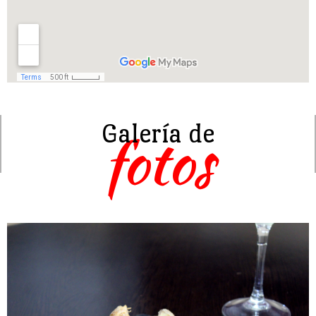
Galería de
fotos