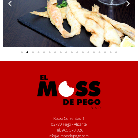
Paseo Cervantes, 1
03780 Pego - Alicante
Tel.
965 570 826
info@elmossdepego.com