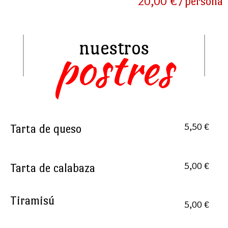
20,00 €/persona
nuestros
postres
Tarta de queso
5,50 €
Tarta de calabaza
5,00 €
Tiramisú
5,00 €