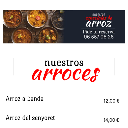
arroces
nuestros
Arroz a banda
12,00 €
Arroz del senyoret
14,00 €